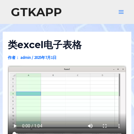
跳
GTKAPP
至
Main
内
容
Men
类excel电子表格
作者：
admin
/
2025年7月1日