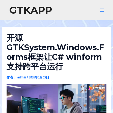
跳
GTKAPP
至
Main
内
容
Men
开源
GTKSystem.Windows.F
orms框架让C# winform
支持跨平台运行
作者：
admin
/
2026年1月27日